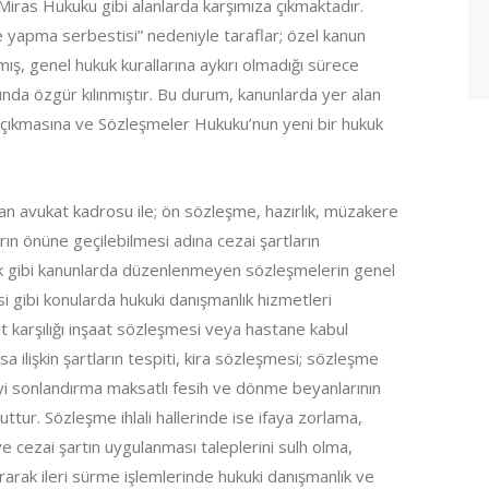
Miras Hukuku gibi alanlarda karşımıza çıkmaktadır.
e yapma serbestisi” nedeniyle taraflar; özel kanun
mış, genel hukuk kurallarına aykırı olmadığı sürece
unda özgür kılınmıştır. Bu durum, kanunlarda yer alan
 çıkmasına ve Sözleşmeler Hukuku’nun yeni bir hukuk
n avukat kadrosu ile; ön sözleşme, hazırlık, müzakere
arın önüne geçilebilmesi adına cezai şartların
luk gibi kanunlarda düzenlenmeyen sözleşmelerin genel
gibi konularda hukuki danışmanlık hizmetleri
t karşılığı inşaat sözleşmesi veya hastane kabul
 ilişkin şartların tespiti, kira sözleşmesi; sözleşme
meyi sonlandırma maksatlı fesih ve dönme beyanlarının
ttur. Sözleşme ihlali hallerinde ise ifaya zorlama,
 cezai şartın uygulanması taleplerini sulh olma,
rarak ileri sürme işlemlerinde hukuki danışmanlık ve