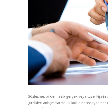
Sözleşme; birden fazla gerçek veya tüzel kişinin b
girdikleri anlaşmalardır. Hukukun neredeyse her d