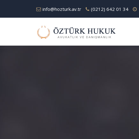
info@hozturk.av.tr
(0212) 642 01 34