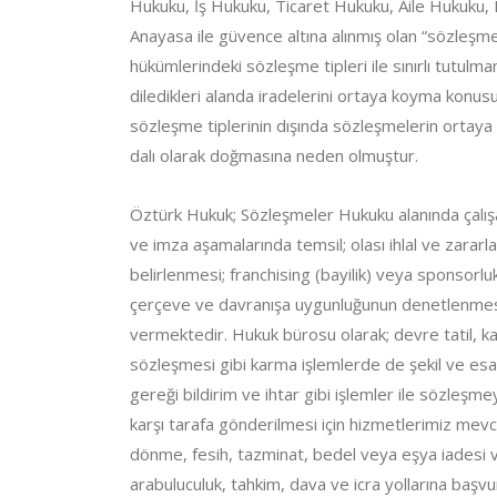
Hukuku, İş Hukuku, Ticaret Hukuku, Aile Hukuku, 
Anayasa ile güvence altına alınmış olan “sözleşm
hükümlerindeki sözleşme tipleri ile sınırlı tutulma
diledikleri alanda iradelerini ortaya koyma konus
sözleşme tiplerinin dışında sözleşmelerin ortaya
dalı olarak doğmasına neden olmuştur.
Öztürk Hukuk; Sözleşmeler Hukuku alanında çalışa
ve imza aşamalarında temsil; olası ihlal ve zararl
belirlenmesi; franchising (bayilik) veya sponsor
çerçeve ve davranışa uygunluğunun denetlenmesi 
vermektedir. Hukuk bürosu olarak; devre tatil, ka
sözleşmesi gibi karma işlemlerde de şekil ve esasa
gereği bildirim ve ihtar gibi işlemler ile sözleş
karşı tarafa gönderilmesi için hizmetlerimiz mevcu
dönme, fesih, tazminat, bedel veya eşya iadesi ve
arabuluculuk, tahkim, dava ve icra yollarına başvu