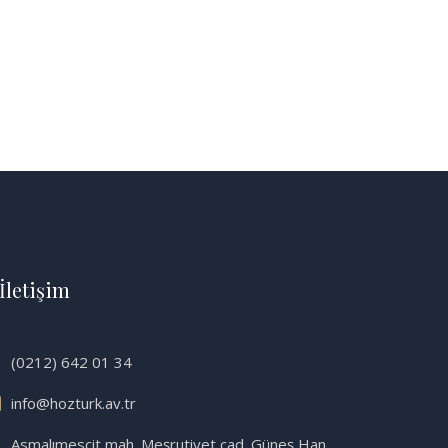
İletişim
(0212) 642 01 34
info@hozturk.av.tr
Asmalımescit mah. Meşrutiyet cad. Güneş Han