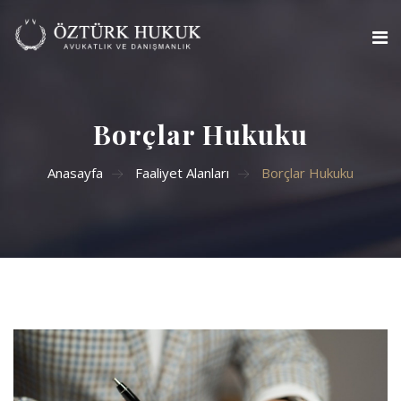
Anasayfa
Borçlar Hukuku
Hakkımızda
Anasayfa
Faaliyet Alanları
Borçlar Hukuku
Faaliyet Alanlarımız
Çalışma Arkadaşlarımız
İletişim