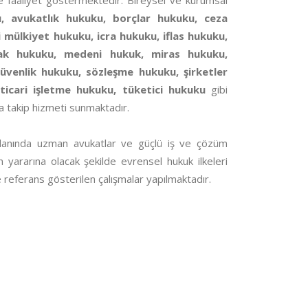
nde faaliyet göstermektedir. Bireysel ve kurumsal
u, avukatlık hukuku, borçlar hukuku, ceza
i mülkiyet hukuku, icra hukuku, iflas hukuku,
rak hukuku, medeni hukuk, miras hukuku,
üvenlik hukuku, sözleşme hukuku, şirketler
ticari işletme hukuku, tüketici hukuku
gibi
a takip hizmeti sunmaktadır.
lanında uzman avukatlar ve güçlü iş ve çözüm
in yararına olacak şekilde evrensel hukuk ilkeleri
referans gösterilen çalışmalar yapılmaktadır.