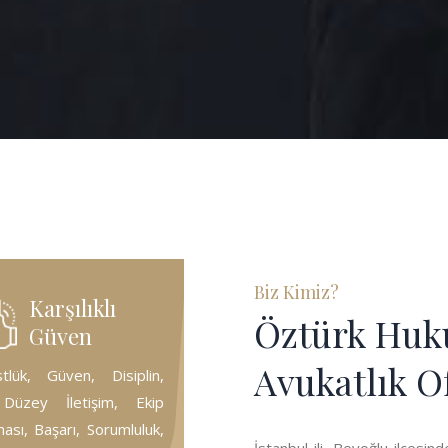
Biz Kimiz?
Karşılıklı
Öztürk Huk
Güven
Avukatlık O
tlük, Güven, Disiplin,
Düzey İletişim, Ekip
ması, Başarı, Sorumluluk,