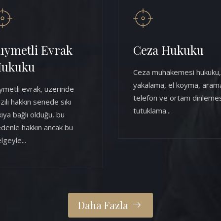
ıymetli Evrak
Ceza Hukuku
ukuku
Ceza muhakemesi hukuku,
yakalama, el koyma, aram
ymetli evrak, üzerinde
telefon ve ortam dinlemes
zılı hakkın senede sıkı
tutuklama...
kıya bağlı olduğu, bu
denle hakkın ancak bu
lgeyle...
Daha Fazla