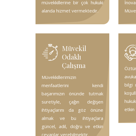
müvekkillerine bir çok hukuki
İnova
alanda hizmet vermektedir.
Müvek
Müvekil
Odaklı
Çalışma
Özt
avukat
Müvekkillerimizin
bilgi
menfaatlerini kendi
koşul
başarımızın önünde tutmak
hukuk
suretiyle, çağın değişen
etkin
ihtiyaçlarını da göz önüne
almak ve bu ihtiyaçlara
güncel, adil, doğru ve etkin
cevaplar verebilmektir.