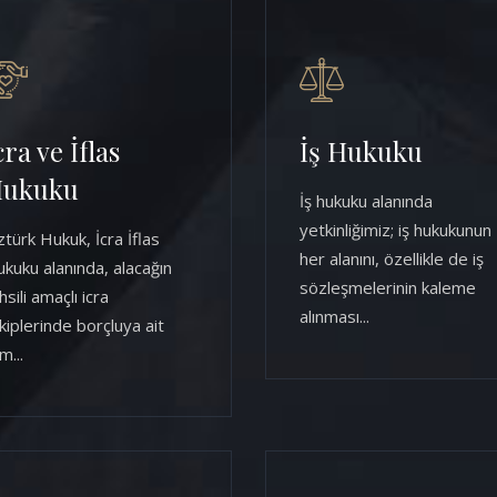
cra ve İflas
İş Hukuku
ukuku
İş hukuku alanında
yetkinliğimiz; iş hukukunun
türk Hukuk, İcra İflas
her alanını, özellikle de iş
kuku alanında, alacağın
sözleşmelerinin kaleme
hsili amaçlı icra
alınması...
kiplerinde borçluya ait
m...