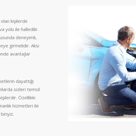
olan kişilerde
yolu ile halledilir.
usunda deneyimli,
eye girmelidir. Aksi
yönde avantajlar
ketlerin dayattığı
arda sizleri temsil
ilerdir. Özellikle
anlık hizmetleri ile
iriyiz.