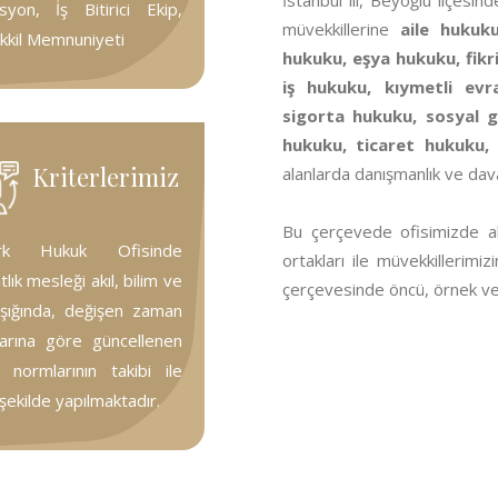
İstanbul ili, Beyoğlu ilçesi
syon, İş Bitirici Ekip,
müvekkillerine
aile hukuk
kil Memnuniyeti
hukuku, eşya hukuku, fikr
iş hukuku, kıymetli ev
sigorta hukuku, sosyal g
hukuku, ticaret hukuku, 
Kriterlerimiz
alanlarda danışmanlık ve dav
Bu çerçevede ofisimizde a
ürk Hukuk Ofisinde
ortakları ile müvekkillerimiz
lık mesleği akıl, bilim ve
çerçevesinde öncü, örnek ve 
 ışığında, değişen zaman
larına göre güncellenen
 normlarının takibi ile
 şekilde yapılmaktadır.