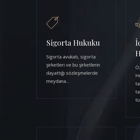
Sigorta Hukuku
İ
H
Sigorta avukatı, sigorta
şirketleri ve bu şirketlerin
Öz
dayattığı sözleşmelerde
Hu
meydana...
ta
ta
tü