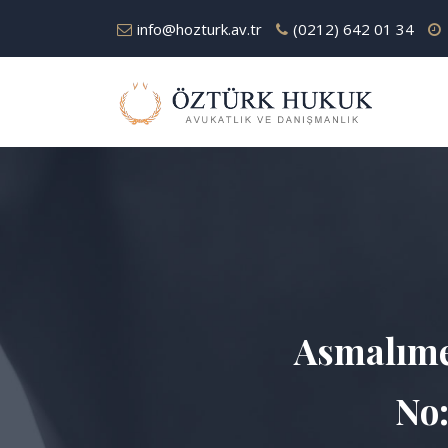
info@hozturk.av.tr
(0212) 642 01 34
Asmalıme
No: