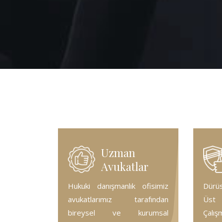
Uzman
Avukatlar
Hukuki danışmanlık ofisimiz
Dürüs
avukatlarımız tarafından
Üst 
bireysel ve kurumsal
Çalış