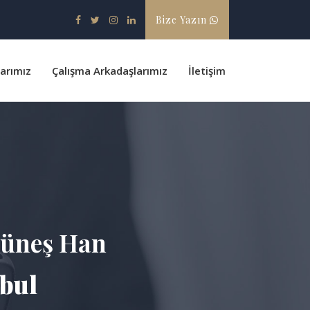
Bize Yazın
larımız
Çalışma Arkadaşlarımız
İletişim
Güneş Han
nbul